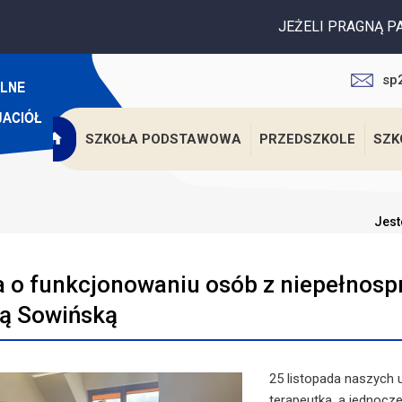
JEŻELI PRAGNĄ PAŃSTWO WESPRZEĆ K
sp
SZKOŁA PODSTAWOWA
PRZEDSZKOLE
SZK
Jest
a o funkcjonowaniu osób z niepełnosp
ą Sowińską
25 listopada naszych 
terapeutka, a jednocz