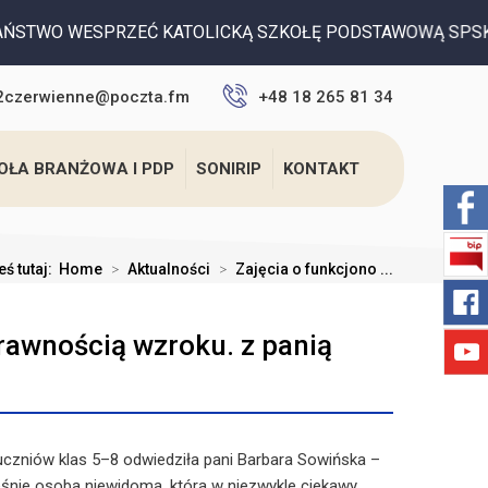
ATOLICKĄ SZKOŁĘ PODSTAWOWĄ SPSK W CZERWIENNEM - prosi
2czerwienne@poczta.fm
+48 18 265 81 34
OŁA BRANŻOWA I PDP
SONIRIP
KONTAKT
eś tutaj:
Home
>
Aktualności
>
Zajęcia o funkcjono ...
rawnością wzroku. z panią
uczniów klas 5–8 odwiedziła pani Barbara Sowińska –
eśnie osoba niewidoma, która w niezwykle ciekawy