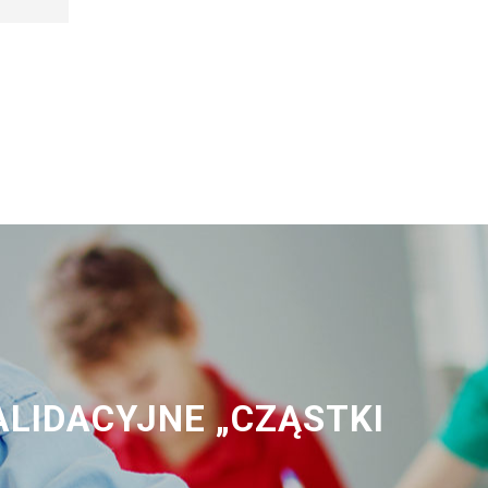
ALIDACYJNE „CZĄSTKI