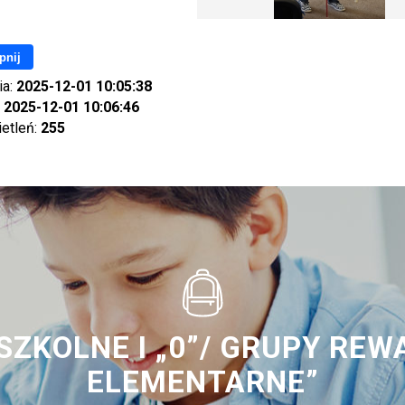
pnij
ia:
2025-12-01 10:05:38
:
2025-12-01 10:06:46
ietleń:
255
ZKOLNE I „0”/ GRUPY REW
ELEMENTARNE”