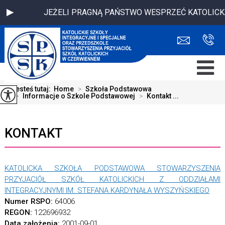
JEŻELI PRAGNĄ PAŃSTWO WESPRZEĆ KATOLICKĄ SZK
Jesteś tutaj:
Home
>
Szkoła Podstawowa
>
Informacje o Szkole Podstawowej
>
Kontakt ...
KONTAKT
KATOLICKA SZKOŁA PODSTAWOWA STOWARZYSZENIA
PRZYJACIÓŁ SZKÓŁ KATOLICKICH Z ODDZIAŁAMI
INTEGRACYJNYMI IM. STEFANA KARDYNAŁA WYSZYŃSKIEGO
Numer RSPO:
64006
REGON:
122696932
Data założenia:
2001-09-01