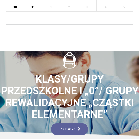
30
31
1
2
3
4
5
KLASY/GRUPY
PRZEDSZKOLNE I „0”/ GRUPY
REWALIDACYJNE „CZĄSTKI
ELEMENTARNE”
ZOBACZ