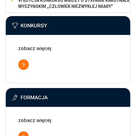
VI EDYCJA KONKURSU WIEDZY O STEFANIE KARDYNALE
WYSZYŃSKIM „CZŁOWIEK NIEZWYKŁEJ MIARY”
KONKURSY
zobacz więcej
FORMACJA
zobacz więcej