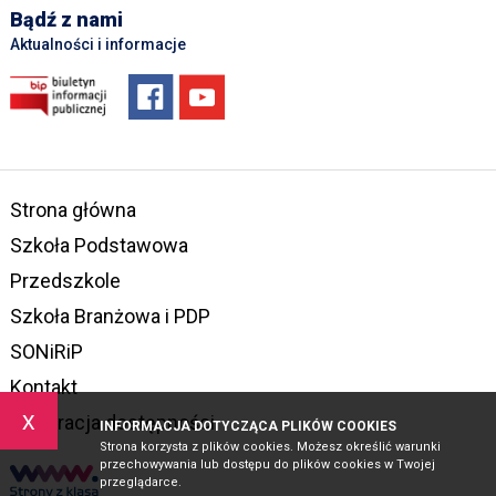
Bądź z nami
Aktualności i informacje
Strona główna
Szkoła Podstawowa
Przedszkole
Szkoła Branżowa i PDP
SONiRiP
Kontakt
x
Deklaracja dostępności
INFORMACJA DOTYCZĄCA PLIKÓW COOKIES
Strona korzysta z plików cookies. Możesz określić warunki
przechowywania lub dostępu do plików cookies w Twojej
przeglądarce.