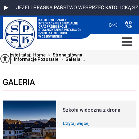
JEŻELI PRAGNĄ PAŃSTWO WESPRZEĆ KATOLICKĄ SZKOŁĘ P
Jesteś tutaj:
Home
>
Strona główna
>
Informacje Pozostałe
>
Galeria ...
GALERIA
Szkoła widoczna z drona
Czytaj więcej