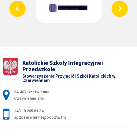
Katolickie Szkoły Integracyjne i
Przedszkole
Stowarzyszenia Przyjaciół Szkół Katolickich w
Czerwiennem
Adres pocztowy:
34-407 Czerwienne
Czerwienne 245
+48 18 265 81 34
sp2czerwienne@poczta.fm