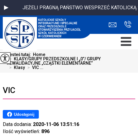
JEŻELI PRAGNĄ PAŃSTWO WESPRZEĆ KATOLICKĄ SZKO
Jesteś tutaj:
Home
>
KLASY/GRUPY PRZEDSZKOLNE I „0”/ GRUPY
REWALIDACYJNE „CZĄSTKI ELEMENTARNE”
>
Klasy
>
VIC ...
VIC
Udostępnij
Data dodania:
2020-11-06 13:51:16
Ilość wyświetleń:
896