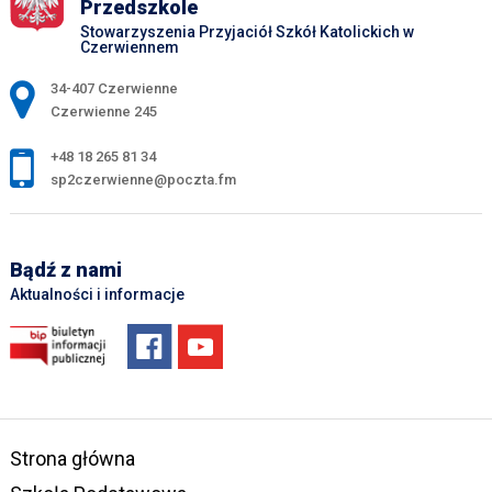
Przedszkole
Stowarzyszenia Przyjaciół Szkół Katolickich w
Czerwiennem
Adres pocztowy:
34-407 Czerwienne
Czerwienne 245
+48 18 265 81 34
sp2czerwienne@poczta.fm
Bądź z nami
Aktualności i informacje
Strona główna