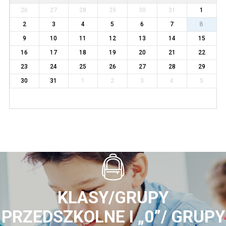
26
27
28
29
30
31
1
2
3
4
5
6
7
8
9
10
11
12
13
14
15
16
17
18
19
20
21
22
23
24
25
26
27
28
29
30
31
1
2
3
4
5
KLASY/GRUPY
PRZEDSZKOLNE I „0”/ GRUPY