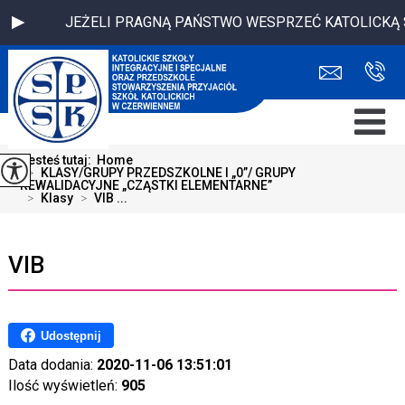
JEŻELI PRAGNĄ PAŃSTWO WESPRZEĆ KATOLICKĄ SZKOŁ
Jesteś tutaj:
Home
>
KLASY/GRUPY PRZEDSZKOLNE I „0”/ GRUPY
REWALIDACYJNE „CZĄSTKI ELEMENTARNE”
>
Klasy
>
VIB ...
VIB
Udostępnij
Data dodania:
2020-11-06 13:51:01
Ilość wyświetleń:
905