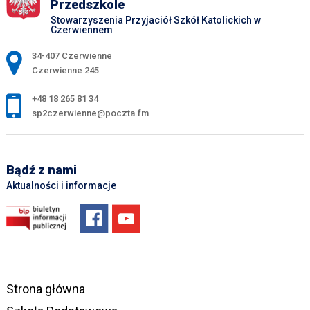
Przedszkole
Stowarzyszenia Przyjaciół Szkół Katolickich w
Czerwiennem
Adres pocztowy:
34-407 Czerwienne
Czerwienne 245
+48 18 265 81 34
sp2czerwienne@poczta.fm
Bądź z nami
Aktualności i informacje
Strona główna