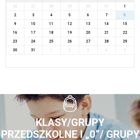
26
27
28
29
30
31
1
2
3
4
5
6
7
8
9
10
11
12
13
14
15
16
17
18
19
20
21
22
23
24
25
26
27
28
29
30
31
1
2
3
4
5
KLASY/GRUPY
PRZEDSZKOLNE I „0”/ GRUPY