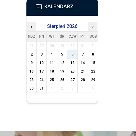
KALENDARZ
‹
Sierpień 2026
›
NDZ
PN
WT
ŚR
CZW
PT
SOB
26
27
28
29
30
31
1
2
3
4
5
6
7
8
9
10
11
12
13
14
15
16
17
18
19
20
21
22
23
24
25
26
27
28
29
30
31
1
2
3
4
5