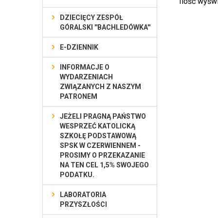
Ilość wyśw
DZIECIĘCY ZESPÓŁ
GÓRALSKI ''BACHLEDÓWKA''
E-DZIENNIK
INFORMACJE O
WYDARZENIACH
ZWIĄZANYCH Z NASZYM
PATRONEM
JEŻELI PRAGNĄ PAŃSTWO
WESPRZEĆ KATOLICKĄ
SZKOŁĘ PODSTAWOWĄ
SPSK W CZERWIENNEM -
PROSIMY O PRZEKAZANIE
NA TEN CEL 1,5% SWOJEGO
PODATKU.
LABORATORIA
PRZYSZŁOŚCI