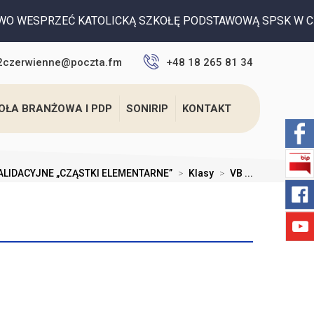
KATOLICKĄ SZKOŁĘ PODSTAWOWĄ SPSK W CZERWIENNEM - pros
2czerwienne@poczta.fm
+48 18 265 81 34
OŁA BRANŻOWA I PDP
SONIRIP
KONTAKT
ALIDACYJNE „CZĄSTKI ELEMENTARNE”
>
Klasy
>
VB ...