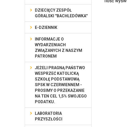
Ilość wyśw
DZIECIĘCY ZESPÓŁ
GÓRALSKI ''BACHLEDÓWKA''
E-DZIENNIK
INFORMACJE O
WYDARZENIACH
ZWIĄZANYCH Z NASZYM
PATRONEM
JEŻELI PRAGNĄ PAŃSTWO
WESPRZEĆ KATOLICKĄ
SZKOŁĘ PODSTAWOWĄ
SPSK W CZERWIENNEM -
PROSIMY O PRZEKAZANIE
NA TEN CEL 1,5% SWOJEGO
PODATKU.
LABORATORIA
PRZYSZŁOŚCI