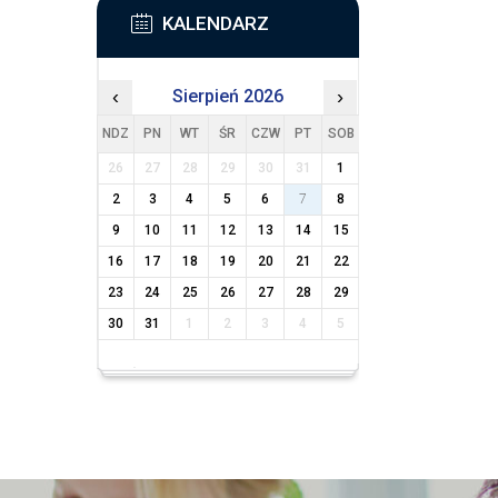
KALENDARZ
‹
Sierpień 2026
›
NDZ
PN
WT
ŚR
CZW
PT
SOB
26
27
28
29
30
31
1
2
3
4
5
6
7
8
9
10
11
12
13
14
15
16
17
18
19
20
21
22
23
24
25
26
27
28
29
30
31
1
2
3
4
5