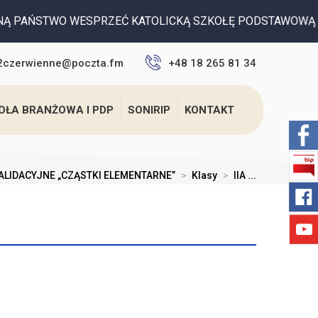
WESPRZEĆ KATOLICKĄ SZKOŁĘ PODSTAWOWĄ SPSK W CZERWIENN
2czerwienne@poczta.fm
+48 18 265 81 34
OŁA BRANŻOWA I PDP
SONIRIP
KONTAKT
ALIDACYJNE „CZĄSTKI ELEMENTARNE”
>
Klasy
>
IIA ...