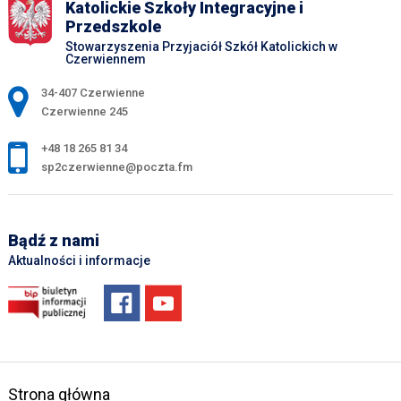
Katolickie Szkoły Integracyjne i
Przedszkole
Stowarzyszenia Przyjaciół Szkół Katolickich w
Czerwiennem
Adres pocztowy:
34-407 Czerwienne
Czerwienne 245
+48 18 265 81 34
sp2czerwienne@poczta.fm
Bądź z nami
Aktualności i informacje
Strona główna