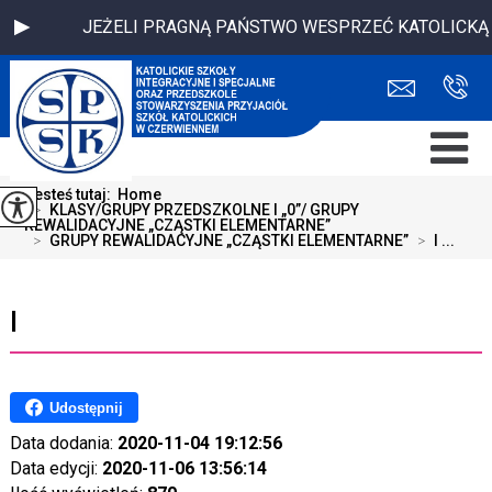
JEŻELI PRAGNĄ PAŃSTWO WESPRZEĆ KATOLICKĄ SZKOŁ
Jesteś tutaj:
Home
>
KLASY/GRUPY PRZEDSZKOLNE I „0”/ GRUPY
REWALIDACYJNE „CZĄSTKI ELEMENTARNE”
>
GRUPY REWALIDACYJNE „CZĄSTKI ELEMENTARNE”
>
I ...
I
Udostępnij
Data dodania:
2020-11-04 19:12:56
Data edycji:
2020-11-06 13:56:14