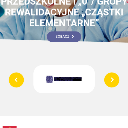
PRZEDSZKOLNE I „0”/ GRUPY
REWALIDACYJNE „CZĄSTKI
ELEMENTARNE”
ZOBACZ